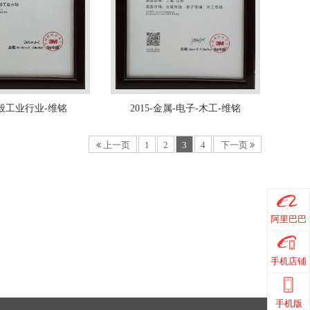
-一般工业行业-维铭
2015-金属-电子-木工-维铭
上一页
1
2
3
4
下一页
阿里巴巴
手机店铺
手机版